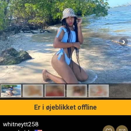
Er i øjeblikket offline
whitneytt258